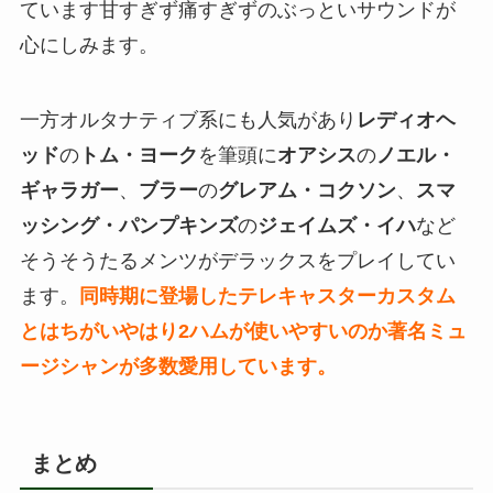
ています甘すぎず痛すぎずのぶっといサウンドが
心にしみます。
一方オルタナティブ系にも人気があり
レディオヘ
ッド
の
トム・ヨーク
を筆頭に
オアシス
の
ノエル・
ギャラガー
、
ブラー
の
グレアム・コクソン
、
スマ
ッシング・パンプキンズ
の
ジェイムズ・イハ
など
そうそうたるメンツがデラックスをプレイしてい
ます。
同時期に登場したテレキャスターカスタム
とはちがいやはり2ハムが使いやすいのか著名ミュ
ージシャンが多数愛用しています。
まとめ