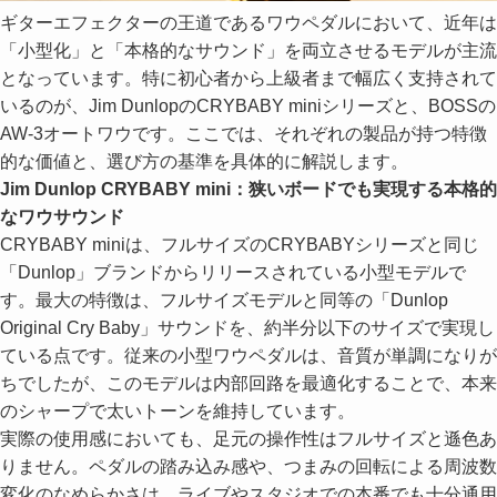
ギターエフェクターの王道であるワウペダルにおいて、近年は
「小型化」と「本格的なサウンド」を両立させるモデルが主流
となっています。特に初心者から上級者まで幅広く支持されて
いるのが、Jim DunlopのCRYBABY miniシリーズと、BOSSの
AW-3オートワウです。ここでは、それぞれの製品が持つ特徴
的な価値と、選び方の基準を具体的に解説します。
Jim Dunlop CRYBABY mini：狭いボードでも実現する本格的
なワウサウンド
CRYBABY miniは、フルサイズのCRYBABYシリーズと同じ
「Dunlop」ブランドからリリースされている小型モデルで
す。最大の特徴は、フルサイズモデルと同等の「Dunlop
Original Cry Baby」サウンドを、約半分以下のサイズで実現し
ている点です。従来の小型ワウペダルは、音質が単調になりが
ちでしたが、このモデルは内部回路を最適化することで、本来
のシャープで太いトーンを維持しています。
実際の使用感においても、足元の操作性はフルサイズと遜色あ
りません。ペダルの踏み込み感や、つまみの回転による周波数
変化のなめらかさは、ライブやスタジオでの本番でも十分通用