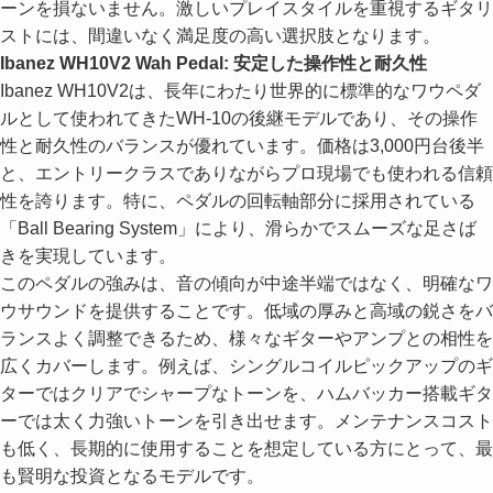
ーンを損ないません。激しいプレイスタイルを重視するギタリ
ストには、間違いなく満足度の高い選択肢となります。
Ibanez WH10V2 Wah Pedal: 安定した操作性と耐久性
Ibanez WH10V2は、長年にわたり世界的に標準的なワウペダ
ルとして使われてきたWH-10の後継モデルであり、その操作
性と耐久性のバランスが優れています。価格は3,000円台後半
と、エントリークラスでありながらプロ現場でも使われる信頼
性を誇ります。特に、ペダルの回転軸部分に採用されている
「Ball Bearing System」により、滑らかでスムーズな足さば
きを実現しています。
このペダルの強みは、音の傾向が中途半端ではなく、明確なワ
ウサウンドを提供することです。低域の厚みと高域の鋭さをバ
ランスよく調整できるため、様々なギターやアンプとの相性を
広くカバーします。例えば、シングルコイルピックアップのギ
ターではクリアでシャープなトーンを、ハムバッカー搭載ギタ
ーでは太く力強いトーンを引き出せます。メンテナンスコスト
も低く、長期的に使用することを想定している方にとって、最
も賢明な投資となるモデルです。