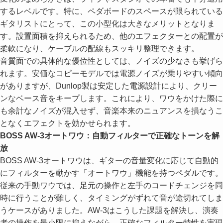
するレベルです。特に、ペダボードのスペースが限られている
ギタリストにとって、この小型化は大きなメリットとなりま
す。設置面積を抑えられるため、他のエフェクターとの配置が
柔軟になり、ケーブルの配線もスッキリ整理できます。
音質面での具体的な優位性としては、ノイズの少なさも挙げら
れます。安価なコピーモデルでは電源ノイズが乗りやすい傾向
がありますが、Dunlop製は安定した電源設計により、クリー
ンなベース音をキープします。これにより、ワウをかけた際に
も余計なノイズが混入せず、音楽本来のニュアンスを損なうこ
となくエフェクトを効かせられます。
BOSS AW-3オートワウ：自動フィルターで正確なトーンを解
放
BOSS AW-3オートワウは、ギターの音量変化に応じて自動的
にフィルターを動かす「オートワウ」機能を持つペダルです。
従来の手動ワウでは、足元の操作と左手のコードチェンジを同
時に行うことが難しく、タイミングがずれて音が途切れてしま
うケースがありました。AW-3はこうした課題を解決し、演奏
者の操作を最小限に抑えながら、正確なフィルター特性を実現