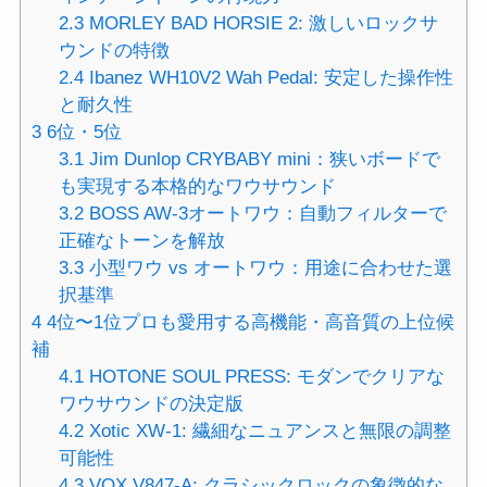
2.3
MORLEY BAD HORSIE 2: 激しいロックサ
ウンドの特徴
2.4
Ibanez WH10V2 Wah Pedal: 安定した操作性
と耐久性
3
6位・5位
3.1
Jim Dunlop CRYBABY mini：狭いボードで
も実現する本格的なワウサウンド
3.2
BOSS AW-3オートワウ：自動フィルターで
正確なトーンを解放
3.3
小型ワウ vs オートワウ：用途に合わせた選
択基準
4
4位〜1位プロも愛用する高機能・高音質の上位候
補
4.1
HOTONE SOUL PRESS: モダンでクリアな
ワウサウンドの決定版
4.2
Xotic XW-1: 繊細なニュアンスと無限の調整
可能性
4.3
VOX V847-A: クラシックロックの象徴的な