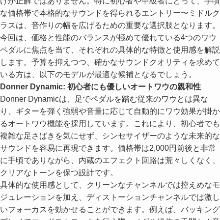
けが正解ではありません。特に初心者や中級者にとって、手頃
な価格帯で本格的なサウンドを得られるエントリー〜ミドルク
ラスは、音作りの幅を広げるための重要な選択肢となります。
今回は、価格と性能のバランスが極めて優れている4つのワウ
ペダルに焦点を当て、それぞれの具体的な特徴と使用感を解説
します。予算を抑えつつ、確かなサウンドクオリティを求めて
いる方は、以下のモデルが最適な候補となるでしょう。
Donner Dynamic: 初心者にも優しいオートワウの親和性
Donner Dynamicは、足でペダルを踏む従来のワウとは異な
り、ギターを弾く強弱や音量に応じて自動的にワウ効果が掛か
るオートワウ機能を採用しています。これにより、初心者でも
複雑な足さばきを気にせず、シンセサイザーのような未来的な
サウンドを容易に再現できます。価格帯は2,000円前後と非常
に手頃でありながら、内蔵のエフェクト回路は荒々しくなく、
クリアなトーンを保つ設計です。
具体的な使用感として、クリーンなチャンネルでは控えめなモ
ジュレーションを加え、ディストーションチャンネルでは激し
いフォーカスを効かせることができます。例えば、バッキング