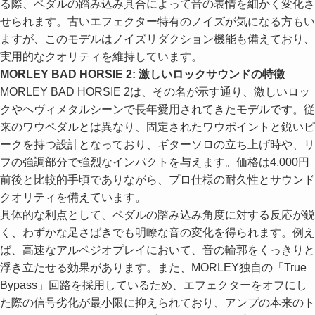
る際、ペダルの踏み込み具合によって音の表情を細かく変化さ
せられます。古いエフェクター特有のノイズが気になる方もい
ますが、このモデルはノイズリダクション機能も備えており、
実用的なクオリティを維持しています。
MORLEY BAD HORSIE 2: 激しいロックサウンドの特徴
MORLEY BAD HORSIE 2は、その名が示す通り、激しいロッ
クやヘヴィメタルシーンで長年愛用されてきたモデルです。従
来のワウペダルとは異なり、固定されたワウポイントと鋭いピ
ークを持つ設計となっており、ギターソロの立ち上げ時や、リ
フの強調部分で強烈なインパクトを与えます。価格は4,000円
前後と比較的手頃でありながら、プロ仕様の耐久性とサウンド
クオリティを備えています。
具体的な利点として、ペダルの踏み込み角度に対する反応が鋭
く、わずかな足さばきでも明瞭な音の変化を得られます。例え
ば、高速なアルペジオプレイにおいて、音の輪郭をくっきりと
浮き立たせる効果があります。また、MORLEY独自の「True
Bypass」回路を採用しているため、エフェクターをオフにし
た際の信号劣化が最小限に抑えられており、アンプの本来のト