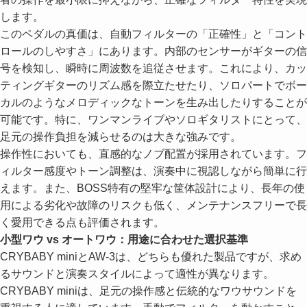
します。
このペダルの真価は、自動フィルターの「正確性」と「コント
ロールのしやすさ」にあります。内部のセンサーがギターの信
号を検知し、瞬時に周波数を追従させます。これにより、カッ
ティングギターのリズム感を際立たせたり、ソロパートでボー
カルのようなメロディックなトーンを生み出したりすることが
可能です。特に、ワンマンライブやソロギタリストにとって、
足元の操作負担を減らせるのは大きな強みです。
操作性においても、直感的なノブ配置が採用されています。フ
ィルター感度やトーン調整は、演奏中に視認しながら簡単に行
えます。また、BOSS特有の堅牢な筐体設計により、長年の使
用による劣化や故障のリスクも低く、メンテナンスフリーで長
く愛用できる点も評価されます。
小型ワウ vs オートワウ：用途に合わせた選択基準
CRYBABY miniとAW-3は、どちらも優れた製品ですが、求め
るサウンドと演奏スタイルによって適性が異なります。
CRYBABY miniは、足元の操作感と伝統的なワウサウンドを