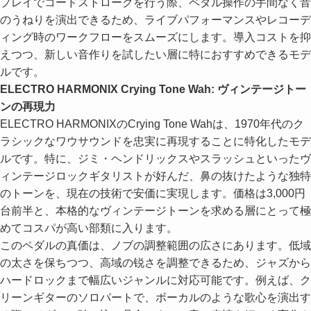
プレイでコードストロークを行う際、ペダル操作の手間なく音
のうねりを演出できるため、ライブパフォーマンスやレコーデ
ィング時のワークフローをスムーズにします。導入コストを抑
えつつ、新しい音作りを試したい層に特におすすめできるモデ
ルです。
ELECTRO HARMONIX Crying Tone Wah: ヴィンテージトー
ンの再現力
ELECTRO HARMONIXのCrying Tone Wahは、1970年代のク
ラシックなワウサウンドを忠実に再現することに特化したモデ
ルです。特に、ジミ・ヘンドリックスやスラッシュといったヴ
ィンテージロックギタリストが好んだ、鼻の抜けたような独特
のトーンを、現在の技術で安価に実現します。価格は3,000円
台前半と、本格的なヴィンテージトーンを求める層にとって極
めてコスパが高い部類に入ります。
このペダルの真価は、ノブの調整範囲の広さにあります。低域
の太さを保ちつつ、高域の锐さを調整できるため、ジャズから
ハードロックまで幅広いジャンルに対応可能です。例えば、ク
リーンギターのソロパートで、ボーカルのような歌心を演出す