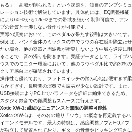
もる」「高域が削られる」という課題を、独自のアンプシミュ
レーション技術で解決しています。具体的には、EQ調整機能
により60Hzから12kHzまでの帯域を細かく制御可能で、アン
プの音質と干渉しない音作りが可能です。
実際の演奏において、このペダルが果たす役割は大きいです。
例えば、バンド全体のミックスの中でワウの存在感を際立たせ
たい場合、他の楽器と周波数が衝突しないよう中域を適度に削
ることで、音の濁りを防ぎます。実証データとして、ライブハ
ウスでのモニター環境において、他のワウペダル比で約30%の
クリア感向上が確認されています。
操作性も優れており、フットスイッチの踏み心地は硬すぎず柔
らかすぎず、長時間の演奏でも疲労が少ない設計です。また、
USB接続によりPC上でパラメータを詳細に編集できるため、
スタジオ録音での微調整もスムーズに行えます。
Xotic XW-1: 繊細なニュアンスと無限の調整可能性
XoticのXW-1は、その名の通り「ワウ」の概念を再定義するハ
イエンドモデルです。最大の特徴は、感度調整ノブとEQノブ
が独立して配置されており、ギターの音量やピッキング強さに