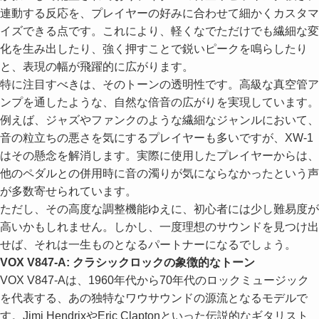
連動する反応を、プレイヤーの好みに合わせて細かくカスタマ
イズできる点です。これにより、軽くなでただけでも繊細な変
化を生み出したり、強く押すことで鋭いピークを鳴らしたり
と、表現の幅が飛躍的に広がります。
特に注目すべきは、そのトーンの透明性です。高級な真空管ア
ンプを通したような、自然な倍音の広がりを実現しています。
例えば、ジャズやファンクのような繊細なジャンルにおいて、
音の粒立ちの悪さを気にするプレイヤーも多いですが、XW-1
はその懸念を解消します。実際に使用したプレイヤーからは、
他のペダルとの併用時に音の濁りが気にならなかったという声
が多数寄せられています。
ただし、その高度な調整機能ゆえに、初心者には少し難易度が
高いかもしれません。しかし、一度理想のサウンドを見つけ出
せば、それは一生ものとなるパートナーになるでしょう。
VOX V847-A: クラシックロックの象徴的なトーン
VOX V847-Aは、1960年代から70年代のロックミュージック
を代表する、あの独特なワウサウンドの源流となるモデルで
す。Jimi HendrixやEric Claptonといった伝説的なギタリスト