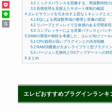
3.2
ミックスバランスを想像する、周波数特性の
3.3
長期使用を見据えたサポート体制の確認
4
エレピサウンドを引き出す上質なミキシングとエ
4.1
EQによる周波数帯域の整理と音像の固定
4.2
リバーブとディレイで立体感のある空間表現
4.3
コンプレッサーによる音量バランスとパンチ
5
DAWの環境や相性を考慮した、エレピ向けツール
5.1
CPU負荷が高いプラグインとの共存戦略
5.2
RAM消費量が大きいライブラリ型プラグイ
5.3
バージョン互換性とOSアップデートへの対
6
まとめ
エレピおすすめプラグインランキン