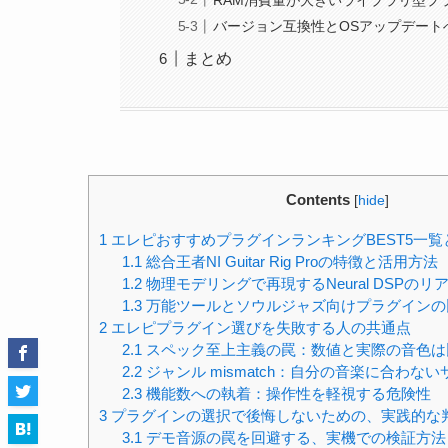
バージョン互換性とOSアップデート
まとめ
Contents
[
hide
]
1
エレピおすすめプラグインランキングBEST5一覧
1.1
総合王者NI Guitar Rig Proの特徴と活用方法
1.2
物理モデリングで再現するNeural DSPのリ
1.3
万能ツールとソウルジャズ向けプラグインの
2
エレピプラグイン選びを失敗する人の共通点
2.1
スペック至上主義の罠：数値と実際の音色は
2.2
ジャンル mismatch：自分の音楽に合わな
2.3
機能数への執着：操作性を軽視する危険性
3
プラグインの選択で後悔しないための、実践的な
3.1
デモ音源の罠を回避する、実機での検証方法