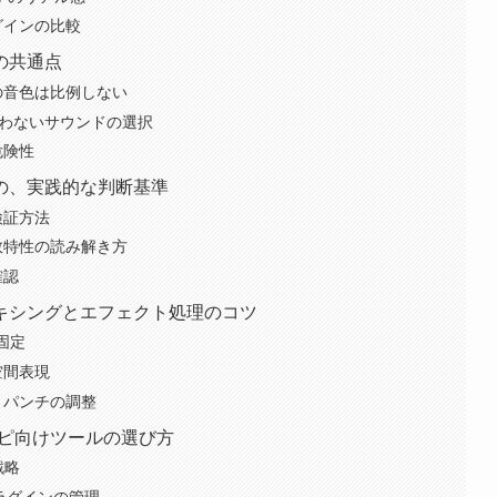
グインの比較
の共通点
の音色は比例しない
に合わないサウンドの選択
危険性
の、実践的な判断基準
検証方法
数特性の読み解き方
確認
キシングとエフェクト処理のコツ
固定
空間表現
とパンチの調整
レピ向けツールの選び方
戦略
ラグインの管理