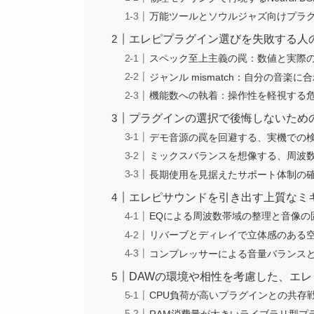
万能ツールとソウルジャズ向けプラ
エレピプラグイン選びを失敗する人
スペック至上主義の罠：数値と実際
ジャンル mismatch：自分の音楽
機能数への執着：操作性を軽視する
プラグインの選択で後悔しないため
デモ音源の罠を回避する、実機での
ミックスバランスを想像する、周波
長期使用を見据えたサポート体制の
エレピサウンドを引き出す上質なミ
EQによる周波数帯域の整理と音像の
リバーブとディレイで立体感のある
コンプレッサーによる音量バランス
DAWの環境や相性を考慮した、エ
CPU負荷が高いプラグインとの共存
RAM消費量が大きいライブラリ型プ