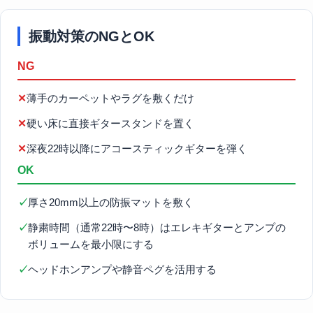
振動対策のNGとOK
NG
✕
薄手のカーペットやラグを敷くだけ
✕
硬い床に直接ギタースタンドを置く
✕
深夜22時以降にアコースティックギターを弾く
OK
✓
厚さ20mm以上の防振マットを敷く
✓
静粛時間（通常22時〜8時）はエレキギターとアンプの
ボリュームを最小限にする
✓
ヘッドホンアンプや静音ペグを活用する