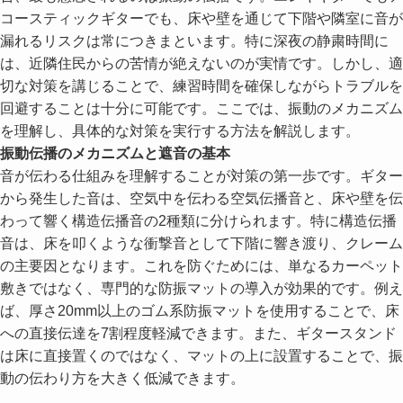
コースティックギターでも、床や壁を通じて下階や隣室に音が
漏れるリスクは常につきまといます。特に深夜の静粛時間に
は、近隣住民からの苦情が絶えないのが実情です。しかし、適
切な対策を講じることで、練習時間を確保しながらトラブルを
回避することは十分に可能です。ここでは、振動のメカニズム
を理解し、具体的な対策を実行する方法を解説します。
振動伝播のメカニズムと遮音の基本
音が伝わる仕組みを理解することが対策の第一歩です。ギター
から発生した音は、空気中を伝わる空気伝播音と、床や壁を伝
わって響く構造伝播音の2種類に分けられます。特に構造伝播
音は、床を叩くような衝撃音として下階に響き渡り、クレーム
の主要因となります。これを防ぐためには、単なるカーペット
敷きではなく、専門的な防振マットの導入が効果的です。例え
ば、厚さ20mm以上のゴム系防振マットを使用することで、床
への直接伝達を7割程度軽減できます。また、ギタースタンド
は床に直接置くのではなく、マットの上に設置することで、振
動の伝わり方を大きく低減できます。