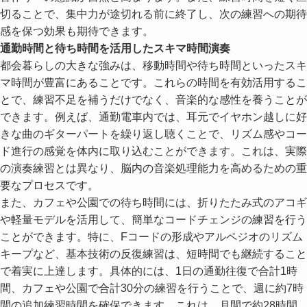
切ることで、集中力が途切れる前に終了し、次の練習への期待
感を保つ効果も期待できます。
通勤時間と待ち時間を活用したスキマ時間演奏
都会暮らしの大きな強みは、移動時間や待ち時間といったスキ
マ時間が豊富にあることです。これらの時間を有効活用するこ
とで、練習不足を補うだけでなく、音楽的な感性を養うことが
できます。例えば、通勤電車内では、耳元でイヤホン越しに好
きな曲のギターパートを繰り返し聴くことで、リズム感やコー
ド進行の感覚を体内に取り込むことができます。これは、実際
の演奏練習とは異なり、脳内の音楽処理能力を高めるための重
要なプロセスです。
また、カフェや公園での待ち時間には、折りたたみ式のアコギ
や軽量モデルを活用して、簡単なコードチェンジの練習を行う
ことができます。特に、Fコードの形成やアルペジオのリズム
キープなど、基本技術の反復練習は、短時間でも継続すること
で着実に上達します。具体的には、1日の通勤往復で合計1時
間、カフェや公園で合計30分の練習を行うことで、週に約7時
間の追加練習時間を確保できます。これは、月間で約28時間