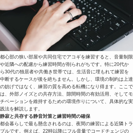
都心部の狭い部屋や共同住宅でアコギを練習すると、音量制限
や近隣への配慮から練習時間が削られがちです。特に20代か
ら30代の独居者や共働き世帯では、生活音に埋もれて練習を
中断するケースが後を絶ちません。しかし、環境の制約は上達
の妨げではなく、練習の質を高める転機になり得ます。ここで
は、外部ノイズとの共存方法、隙間時間の有効活用、そしてモ
チベーションを維持するための環境作りについて、具体的な実
践法を解説します。
静寂と共存する静音対策と練習時間の確保
都会暮らしで最も懸念されるのは、夜間の練習による近隣トラ
ブルです。例えば、22時以降にフル音量でコードチェンジの