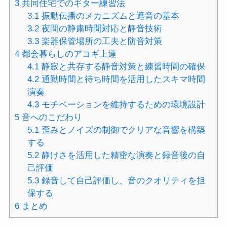
3
共同住宅でのギター練習法
3.1
振動伝播のメカニズムと遮音の基本
3.2
夜間の静粛時間対応と静音技術
3.3
楽器保管場所の工夫と防音対策
4
都会暮らしのアコギ上達
4.1
静寂と共存する静音対策と練習時間の確保
4.2
通勤時間と待ち時間を活用したスキマ時間
演奏
4.3
モチベーションを維持するための環境設計
5
音へのこだわり
5.1
歪みとノイズの制御でクリアな音響を構築
する
5.2
静けさを活用した精密な演奏と録音後の自
己評価
5.3
録音して自己評価し、音のクオリティを担
保する
6
まとめ