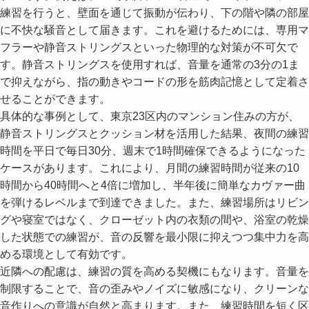
練習を行うと、壁面を通じて振動が伝わり、下の階や隣の部屋
に不快な騒音として届きます。これを避けるためには、専用マ
フラーや静音ストリングスといった物理的な対策が不可欠で
す。静音ストリングスを使用すれば、音量を通常の3分の1ま
で抑えながら、指の動きやコードの形を筋肉記憶として定着さ
せることができます。
具体的な事例として、東京23区内のマンション住みの方が、
静音ストリングスとクッション材を活用した結果、夜間の練習
時間を平日で毎日30分、週末で1時間確保できるようになった
ケースがあります。これにより、月間の練習時間が従来の10
時間から40時間へと4倍に増加し、半年後に簡単なカヴァー曲
を弾けるレベルまで到達できました。また、練習場所はリビン
グや寝室ではなく、クローゼット内の衣類の間や、浴室の乾燥
した状態での練習が、音の反響を最小限に抑えつつ集中力を高
める環境として有効です。
近隣への配慮は、練習の質を高める契機にもなります。音量を
制限することで、音の歪みやノイズに敏感になり、クリーンな
音作りへの意識が自然と高まります。また、練習時間を短く区