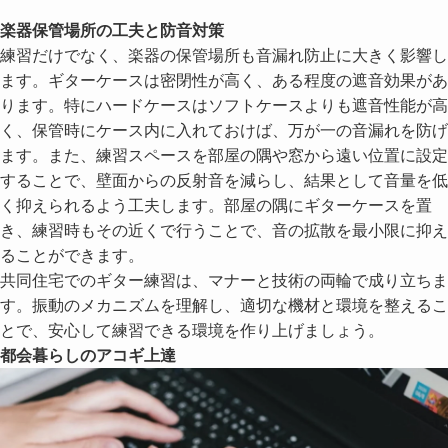
楽器保管場所の工夫と防音対策
練習だけでなく、楽器の保管場所も音漏れ防止に大きく影響し
ます。ギターケースは密閉性が高く、ある程度の遮音効果があ
ります。特にハードケースはソフトケースよりも遮音性能が高
く、保管時にケース内に入れておけば、万が一の音漏れを防げ
ます。また、練習スペースを部屋の隅や窓から遠い位置に設定
することで、壁面からの反射音を減らし、結果として音量を低
く抑えられるよう工夫します。部屋の隅にギターケースを置
き、練習時もその近くで行うことで、音の拡散を最小限に抑え
ることができます。
共同住宅でのギター練習は、マナーと技術の両輪で成り立ちま
す。振動のメカニズムを理解し、適切な機材と環境を整えるこ
とで、安心して練習できる環境を作り上げましょう。
都会暮らしのアコギ上達