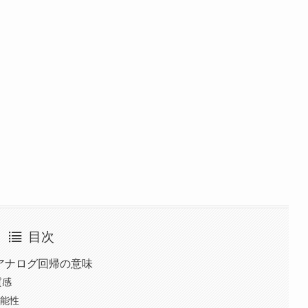
目次
景とアナログ回帰の意味
質感
可能性