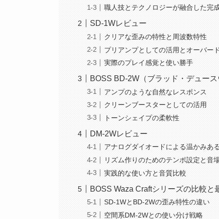
職人技とテクノロジーが融合した完
SD-1Wレビュー
クリアな歪みの特性と周波数特性
プリアンプとしての活用とオーバー
実際のプレイ感覚と使い勝手
BOSS BD-2W（ブラッド・デュ
アンプのような自然なレスポンス
クリーンブースターとしての活用
トーンシェイプの柔軟性
DM-2Wレビュー
アナログダイオードによる温かみあ
リズム作りのためのテンポ設定と音
実践的な使い方と音質比較
BOSS Waza Craftシリーズの比
SD-1WとBD-2Wの歪み特性の違い
空間系DM-2Wとの使い分け戦略