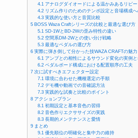
4.1
アナログダイオードによる温かみあるリピー
4.2
リズム作りのためのテンポ設定と音場構成へ
4.3
実践的な使い方と音質比較
5
BOSS Waza Craftシリーズの比較と最適な選び方
5.1
SD-1WとBD-2Wの歪み特性の違い
5.2
空間系DM-2Wとの使い分け戦略
5.3
最適なペダルの選び方
6
実際に弾き倒して分かった技WAZA CRAFTの魅力
6.1
アンプとの相性によるサウンド変化の実例と
6.2
ペダルボード構成における配置順序の工夫
7
次に試すべきエフェクター設定
7.1
環境に合わせた機種選定の手順
7.2
デモ機や動画での音確認方法
7.3
実践的な試奏と比較のポイント
8
アクションプラン
8.1
初期設定と基本音色の習得
8.2
音色作りエクササイズの実践
8.3
長期的メンテナンスと愛情
9
まとめ
9.1
優先順位の明確化と集中力の維持