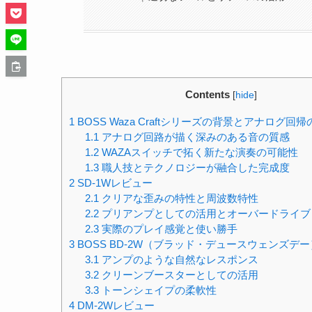
Contents
[
hide
]
1
BOSS Waza Craftシリーズの背景とアナログ回
1.1
アナログ回路が描く深みのある音の質感
1.2
WAZAスイッチで拓く新たな演奏の可能性
1.3
職人技とテクノロジーが融合した完成度
2
SD-1Wレビュー
2.1
クリアな歪みの特性と周波数特性
2.2
プリアンプとしての活用とオーバードライブ
2.3
実際のプレイ感覚と使い勝手
3
BOSS BD-2W（ブラッド・デュースウェンズデ
3.1
アンプのような自然なレスポンス
3.2
クリーンブースターとしての活用
3.3
トーンシェイプの柔軟性
4
DM-2Wレビュー