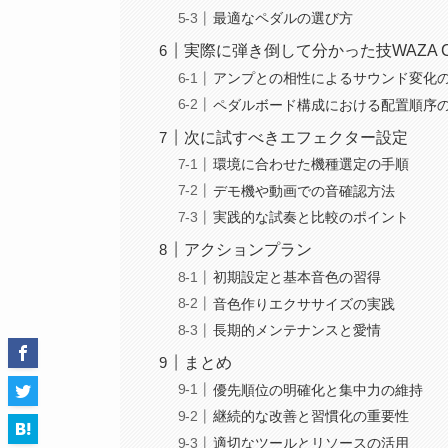
最適なペダルの選び方
実際に弾き倒して分かった技WAZA C
アンプとの相性によるサウンド変化
ペダルボード構成における配置順序
次に試すべきエフェクター設定
環境に合わせた機種選定の手順
デモ機や動画での音確認方法
実践的な試奏と比較のポイント
アクションプラン
初期設定と基本音色の習得
音色作りエクササイズの実践
長期的メンテナンスと愛情
まとめ
優先順位の明確化と集中力の維持
継続的な改善と習慣化の重要性
適切なツールとリソースの活用